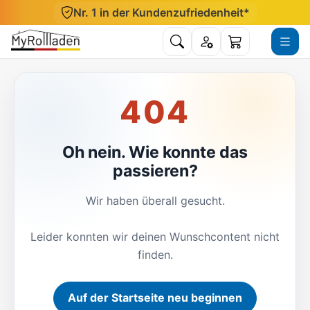
Direkt zum Inhalt
Nr. 1 in der Kundenzufriedenheit*
Suche öffnen
Konto
Menü ö
Warenkorb
404
Oh nein. Wie konnte das
passieren?
Wir haben überall gesucht.
Leider konnten wir deinen Wunschcontent nicht
finden.
Auf der Startseite neu beginnen