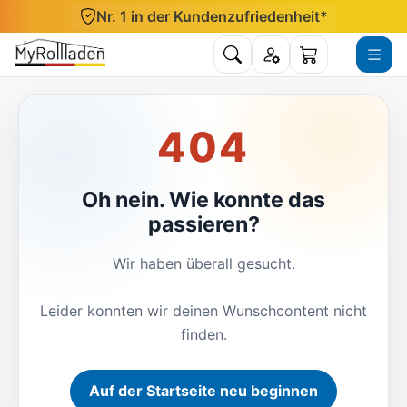
Direkt zum Inhalt
Nr. 1 in der Kundenzufriedenheit*
Suche öffnen
Konto
Menü ö
Warenkorb
404
Oh nein. Wie konnte das
passieren?
Wir haben überall gesucht.
Leider konnten wir deinen Wunschcontent nicht
finden.
Auf der Startseite neu beginnen