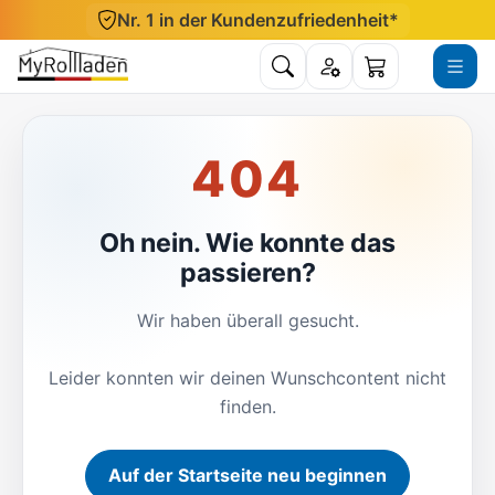
Direkt zum Inhalt
Nr. 1 in der Kundenzufriedenheit*
Suche öffnen
Konto
Menü ö
Warenkorb
404
Oh nein. Wie konnte das
passieren?
Wir haben überall gesucht.
Leider konnten wir deinen Wunschcontent nicht
finden.
Auf der Startseite neu beginnen