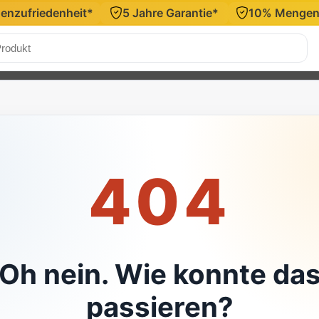
denzufriedenheit*
5 Jahre Garantie*
10% Mengenr
urchsuchen
404
Oh nein. Wie konnte da
passieren?