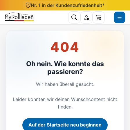
Direkt zum Inhalt
Nr. 1 in der Kundenzufriedenheit*
Suche öffnen
Konto
Menü ö
Warenkorb
404
Oh nein. Wie konnte das
passieren?
Wir haben überall gesucht.
Leider konnten wir deinen Wunschcontent nicht
finden.
Auf der Startseite neu beginnen