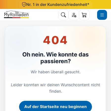
Direkt zum Inhalt
Nr. 1 in der Kundenzufriedenheit*
Suche öffnen
Konto
Menü ö
Warenkorb
404
Oh nein. Wie konnte das
passieren?
Wir haben überall gesucht.
Leider konnten wir deinen Wunschcontent nicht
finden.
Auf der Startseite neu beginnen