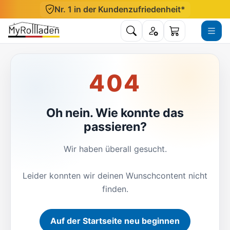
Direkt zum Inhalt
Nr. 1 in der Kundenzufriedenheit*
Suche öffnen
Konto
Menü ö
Warenkorb
404
Oh nein. Wie konnte das
passieren?
Wir haben überall gesucht.
Leider konnten wir deinen Wunschcontent nicht
finden.
Auf der Startseite neu beginnen