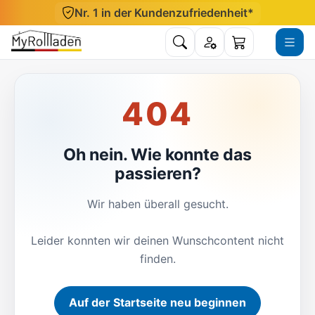
Direkt zum Inhalt
Nr. 1 in der Kundenzufriedenheit*
Suche öffnen
Konto
Menü ö
Warenkorb
404
Oh nein. Wie konnte das
passieren?
Wir haben überall gesucht.
Leider konnten wir deinen Wunschcontent nicht
finden.
Auf der Startseite neu beginnen