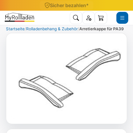
Direkt zum Inhalt
Professionelle Fachberatung*
Suche öffnen
Konto
Menü ö
Warenkorb
Menge
Startseite
Rolladenbehang & Zubehör
Arretierkappe für PA39