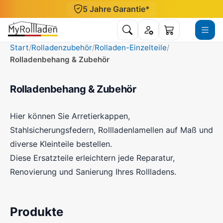
Direkt zum Inhalt
5 Jahre Garantie*
Suche öffnen
Konto
Menü ö
Warenkorb
Start
Rolladenzubehör
Rolladen-Einzelteile
Rolladenbehang & Zubehör
Rolladenbehang & Zubehör
Hier können Sie Arretierkappen,
Stahlsicherungsfedern, Rollladenlamellen auf Maß und
diverse Kleinteile bestellen.
Diese Ersatzteile erleichtern jede Reparatur,
Renovierung und Sanierung Ihres Rollladens.
Produkte