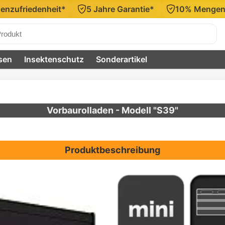
nd (DE) ab 450 €*
Geprüfter Shop aus Deutschland*
urchsuchen
sen
Insektenschutz
Sonderartikel
Vorbaurolladen - Modell "S39"
Produktbeschreibung