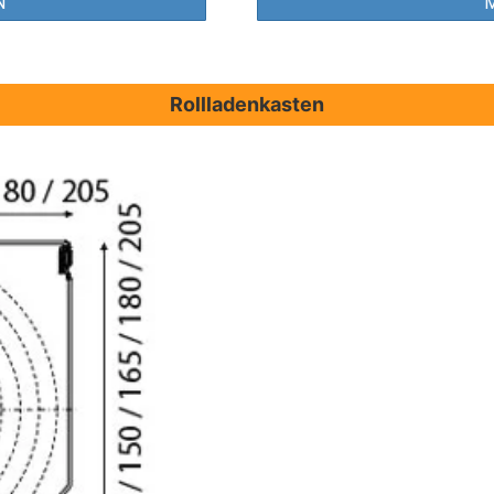
N
Rollladenkasten