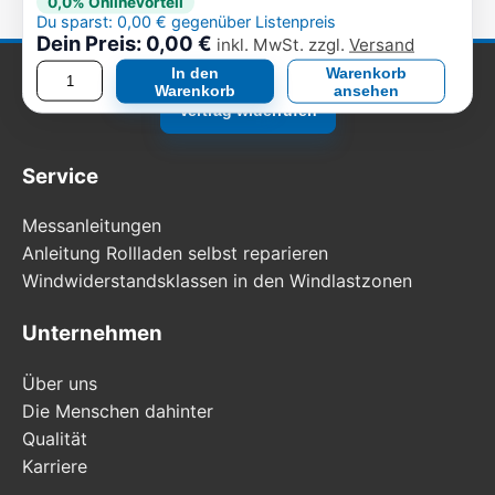
0,0% Onlinevorteil
Du sparst: 0,00 € gegenüber Listenpreis
Dein Preis: 0,00 €
inkl. MwSt. zzgl.
Versand
In den
Warenkorb
Warenkorb
ansehen
Vertrag widerrufen
Service
Messanleitungen
Anleitung Rollladen selbst reparieren
Windwiderstandsklassen in den Windlastzonen
Unternehmen
Über uns
Die Menschen dahinter
Qualität
Karriere